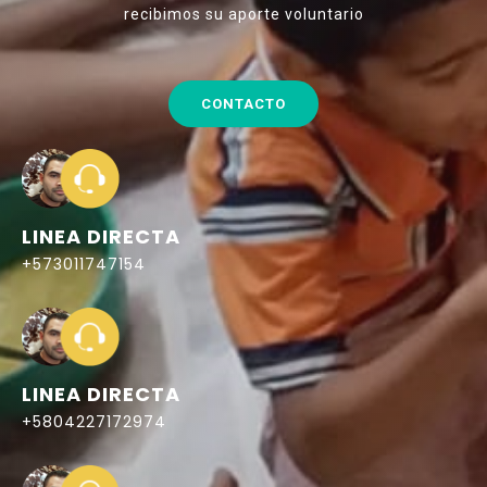
recibimos su aporte voluntario
CONTACTO
LINEA DIRECTA
+573011747154
LINEA DIRECTA
+5804227172974