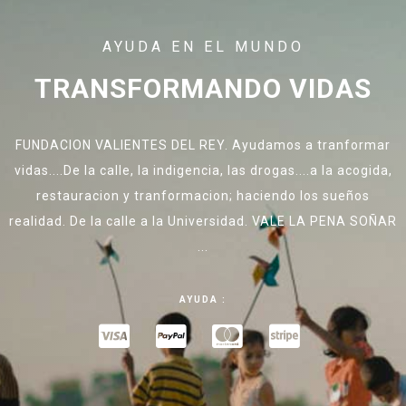
AYUDA EN EL MUNDO
TRANSFORMANDO VIDAS
FUNDACION VALIENTES DEL REY. Ayudamos a tranformar
vidas....De la calle, la indigencia, las drogas....a la acogida,
restauracion y tranformacion; haciendo los sueños
realidad. De la calle a la Universidad. VALE LA PENA SOÑAR
...
AYUDA :