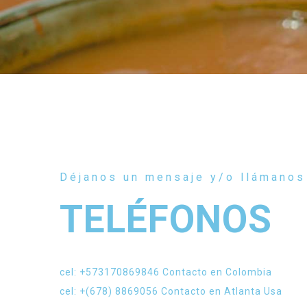
Déjanos un mensaje y/o llámanos
TELÉFONOS
cel: +573170869846 Contacto en Colombia
cel: +(678) 8869056 Contacto en Atlanta Usa