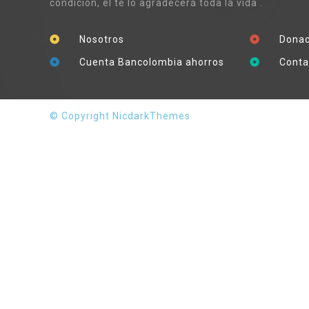
condición, el te lo agradecerá toda la vida .
Nosotros
Donac
Cuenta Bancolombia ahorros
Conta
© Copyright NicdarkThemes