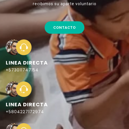
recibimos su aporte voluntario
CONTACTO
LINEA DIRECTA
+573011747154
LINEA DIRECTA
+5804227172974