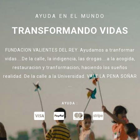
AYUDA EN EL MUNDO
TRANSFORMANDO VIDAS
FUNDACION VALIENTES DEL REY. Ayudamos a tranformar
vidas....De la calle, la indigencia, las drogas....a la acogida,
restauracion y tranformacion; haciendo los sueños
realidad. De la calle a la Universidad. VALE LA PENA SOÑAR
...
AYUDA :