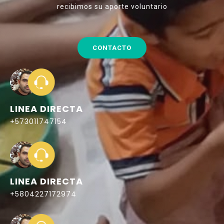
recibimos su aporte voluntario
CONTACTO
LINEA DIRECTA
+573011747154
LINEA DIRECTA
+5804227172974