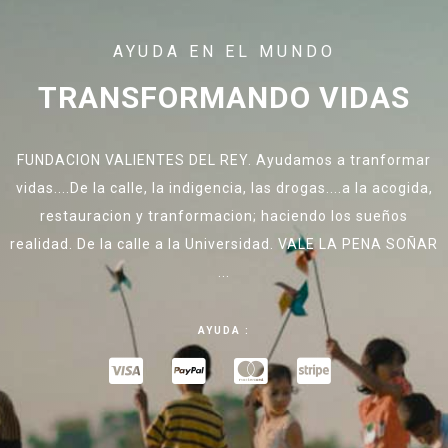
AYUDA EN EL MUNDO
TRANSFORMANDO VIDAS
FUNDACION VALIENTES DEL REY. Ayudamos a tranformar
vidas....De la calle, la indigencia, las drogas....a la acogida,
restauracion y tranformacion; haciendo los sueños
realidad. De la calle a la Universidad. VALE LA PENA SOÑAR
...
AYUDA :