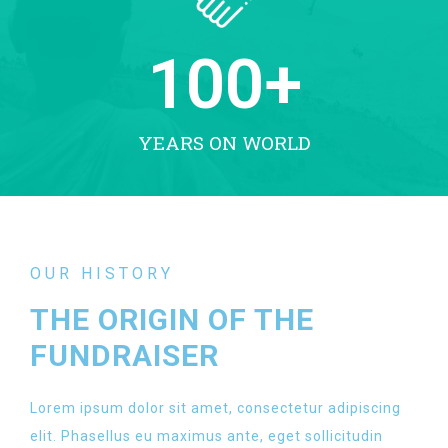
100
+
YEARS ON WORLD
OUR HISTORY
THE ORIGIN OF THE
FUNDRAISER
Lorem ipsum dolor sit amet, consectetur adipiscing
elit. Phasellus eu maximus ante, eget sollicitudin